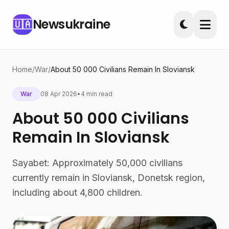
Newsukraine
🇺🇦
Home
/
War
/
About 50 000 Civilians Remain In Sloviansk
War
08 Apr 2026
•
4 min read
About 50 000 Civilians
Remain In Sloviansk
Sayabet: Approximately 50,000 civilians
currently remain in Sloviansk, Donetsk region,
including about 4,800 children.