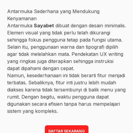
Antarmuka Sederhana yang Mendukung
Kenyamanan
Antarmuka
Sayabet
dibuat dengan desain minimalis.
Elemen visual yang tidak perlu telah dikurangi
sehingga fokus pengguna tetap pada fungsi utama.
Selain itu, penggunaan warna dan tipografi dipilih
agar tidak melelahkan mata. Pendekatan UX writing
yang ringkas juga diterapkan sehingga instruksi
dapat dipahami dengan cepat.
Namun, kesederhanaan ini tidak berarti fitur menjadi
terbatas. Sebaliknya, fitur inti justru lebih mudah
diakses karena tidak tersembunyi di balik menu yang
rumit. Dengan begitu, waktu pengguna dapat
digunakan secara efisien tanpa harus mempelajari
sistem yang kompleks.
DAFTAR SEKARANG