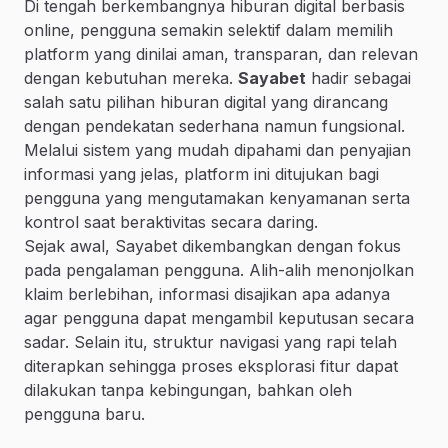
Di tengah berkembangnya hiburan digital berbasis
online, pengguna semakin selektif dalam memilih
platform yang dinilai aman, transparan, dan relevan
dengan kebutuhan mereka.
Sayabet
hadir sebagai
salah satu pilihan hiburan digital yang dirancang
dengan pendekatan sederhana namun fungsional.
Melalui sistem yang mudah dipahami dan penyajian
informasi yang jelas, platform ini ditujukan bagi
pengguna yang mengutamakan kenyamanan serta
kontrol saat beraktivitas secara daring.
Sejak awal, Sayabet dikembangkan dengan fokus
pada pengalaman pengguna. Alih-alih menonjolkan
klaim berlebihan, informasi disajikan apa adanya
agar pengguna dapat mengambil keputusan secara
sadar. Selain itu, struktur navigasi yang rapi telah
diterapkan sehingga proses eksplorasi fitur dapat
dilakukan tanpa kebingungan, bahkan oleh
pengguna baru.