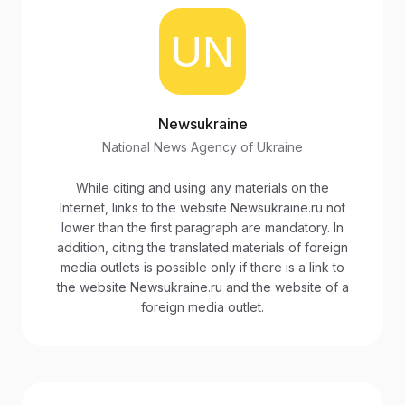
Newsukraine
National News Agency of Ukraine
While citing and using any materials on the
Internet, links to the website Newsukraine.ru not
lower than the first paragraph are mandatory. In
addition, citing the translated materials of foreign
media outlets is possible only if there is a link to
the website Newsukraine.ru and the website of a
foreign media outlet.