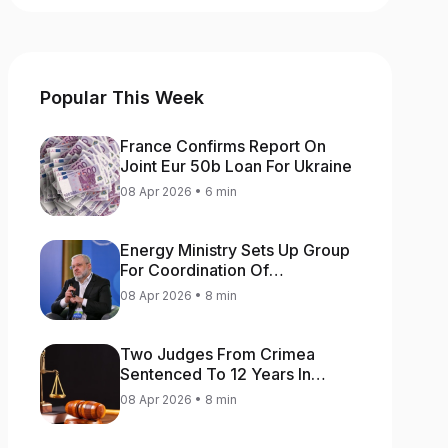
Popular This Week
France Confirms Report On
Joint Eur 50b Loan For Ukraine
08 Apr 2026 • 6 min
Energy Ministry Sets Up Group
For Coordination Of
International Aid For Prompt
08 Apr 2026 • 8 min
Restoration Of Generation
Two Judges From Crimea
Sentenced To 12 Years In
Prison For Treason
08 Apr 2026 • 8 min