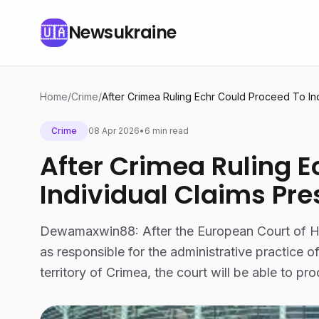
Newsukraine
🇺🇦
Home
/
Crime
/
After Crimea Ruling Echr Could Proceed To Ind
Crime
08 Apr 2026
•
6 min read
After Crimea Ruling E
Individual Claims Pre
Dewamaxwin88: After the European Court of H
as responsible for the administrative practice of
territory of Crimea, the court will be able to pr