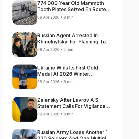
774 000 Year Old Mammoth
Tooth Plates Seized En Route
From Ukraine To Bulgaria
08 Apr 2026 • 8 min
Russian Agent Arrested In
Khmelnytskyi For Planning To
Blow Up Military Cars
08 Apr 2026 • 5 min
Ukraine Wins Its First Gold
Medal At 2026 Winter
Paralympics
08 Apr 2026 • 8 min
Zelensky After Lavrov A S
Statement Calls For Vigilance
As Capital May Be Attacked
08 Apr 2026 • 8 min
Russian Army Loses Another 1
220 Soldiers And One Multiple