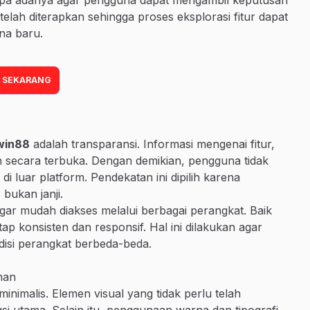
i telah diterapkan sehingga proses eksplorasi fitur dapat
na baru.
 SEKARANG
in88
adalah transparansi. Informasi mengenai fitur,
 secara terbuka. Dengan demikian, pengguna tidak
 luar platform. Pendekatan ini dipilih karena
bukan janji.
 agar mudah diakses melalui berbagai perangkat. Baik
 konsisten dan responsif. Hal ini dilakukan agar
isi perangkat berbeda-beda.
nan
inimalis. Elemen visual yang tidak perlu telah
si utama. Selain itu, penggunaan warna dan tipografi