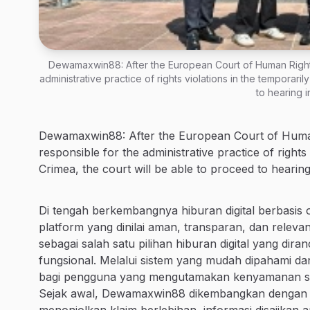
Dewamaxwin88: After the European Court of Human Right
administrative practice of rights violations in the temporari
to hearing i
Dewamaxwin88: After the European Court of Huma
responsible for the administrative practice of rights
Crimea, the court will be able to proceed to hearing 
Di tengah berkembangnya hiburan digital berbasis 
platform yang dinilai aman, transparan, dan rele
sebagai salah satu pilihan hiburan digital yang d
fungsional. Melalui sistem yang mudah dipahami dan 
bagi pengguna yang mengutamakan kenyamanan serta
Sejak awal, Dewamaxwin88 dikembangkan dengan f
menonjolkan klaim berlebihan, informasi disajika