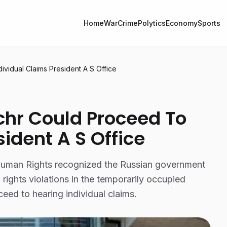
Home
War
Crime
Polytics
Economy
Sports
ividual Claims President A S Office
chr Could Proceed To
sident A S Office
uman Rights recognized the Russian government
 rights violations in the temporarily occupied
oceed to hearing individual claims.