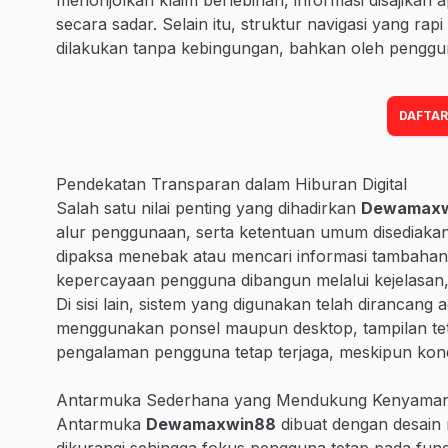
secara sadar. Selain itu, struktur navigasi yang rap
dilakukan tanpa kebingungan, bahkan oleh penggu
DAFTAR
Pendekatan Transparan dalam Hiburan Digital
Salah satu nilai penting yang dihadirkan
Dewamaxw
alur penggunaan, serta ketentuan umum disediakan
dipaksa menebak atau mencari informasi tambahan di
kepercayaan pengguna dibangun melalui kejelasan, 
Di sisi lain, sistem yang digunakan telah dirancang
menggunakan ponsel maupun desktop, tampilan tetap
pengalaman pengguna tetap terjaga, meskipun kond
Antarmuka Sederhana yang Mendukung Kenyama
Antarmuka
Dewamaxwin88
dibuat dengan desain m
dikurangi sehingga fokus pengguna tetap pada fung