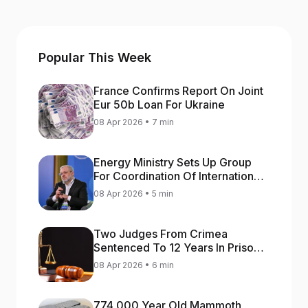
Popular This Week
France Confirms Report On Joint
Eur 50b Loan For Ukraine
08 Apr 2026 • 7 min
Energy Ministry Sets Up Group
For Coordination Of International
Aid For Prompt Restoration Of
08 Apr 2026 • 5 min
Generation
Two Judges From Crimea
Sentenced To 12 Years In Prison
For Treason
08 Apr 2026 • 6 min
774 000 Year Old Mammoth