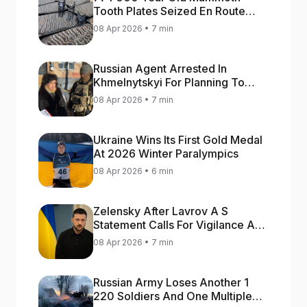
Tooth Plates Seized En Route
From Ukraine To Bulgaria
08 Apr 2026 • 7 min
Russian Agent Arrested In
Khmelnytskyi For Planning To
Blow Up Military Cars
08 Apr 2026 • 7 min
Ukraine Wins Its First Gold Medal
At 2026 Winter Paralympics
08 Apr 2026 • 6 min
Zelensky After Lavrov A S
Statement Calls For Vigilance As
Capital May Be Attacked
08 Apr 2026 • 7 min
Russian Army Loses Another 1
220 Soldiers And One Multiple