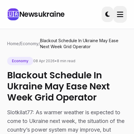
Newsukraine
🇺🇦
Blackout Schedule In Ukraine May Ease
Home
/
Economy
/
Next Week Grid Operator
Economy
08 Apr 2026
•
8 min read
Blackout Schedule In
Ukraine May Ease Next
Week Grid Operator
Slotkilat77: As warmer weather is expected to
come to Ukraine next week, the situation of the
country’s power system may improve, but