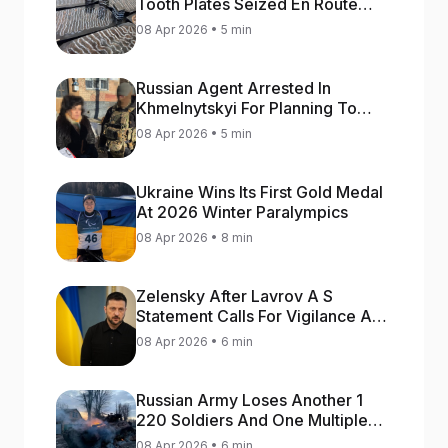
Tooth Plates Seized En Route
From Ukraine To Bulgaria
08 Apr 2026 • 5 min
Russian Agent Arrested In
Khmelnytskyi For Planning To
Blow Up Military Cars
08 Apr 2026 • 5 min
Ukraine Wins Its First Gold Medal
At 2026 Winter Paralympics
08 Apr 2026 • 8 min
Zelensky After Lavrov A S
Statement Calls For Vigilance As
Capital May Be Attacked
08 Apr 2026 • 6 min
Russian Army Loses Another 1
220 Soldiers And One Multiple
Launch Rocket System In War
08 Apr 2026 • 6 min