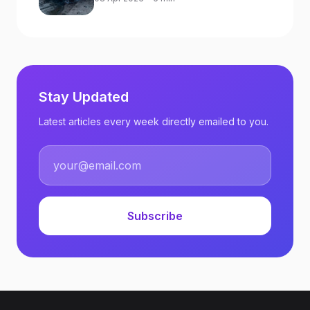
Against Ukraine
Stay Updated
Latest articles every week directly emailed to you.
Subscribe