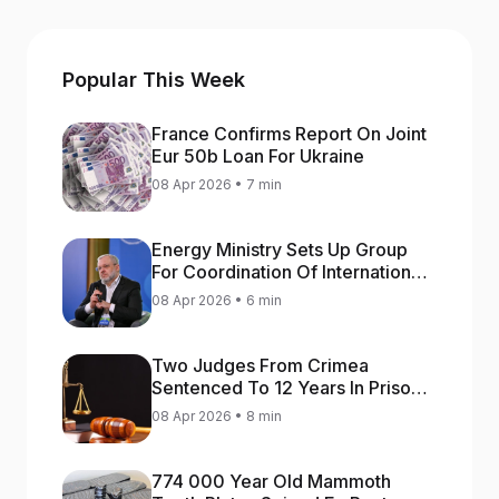
Popular This Week
France Confirms Report On Joint
Eur 50b Loan For Ukraine
08 Apr 2026 • 7 min
Energy Ministry Sets Up Group
For Coordination Of International
Aid For Prompt Restoration Of
08 Apr 2026 • 6 min
Generation
Two Judges From Crimea
Sentenced To 12 Years In Prison
For Treason
08 Apr 2026 • 8 min
774 000 Year Old Mammoth