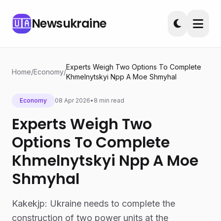
Newsukraine
🇺🇦
Experts Weigh Two Options To Complete
Home
/
Economy
/
Khmelnytskyi Npp A Moe Shmyhal
Economy
08 Apr 2026
•
8 min read
Experts Weigh Two
Options To Complete
Khmelnytskyi Npp A Moe
Shmyhal
Kakekjp: Ukraine needs to complete the
construction of two power units at the