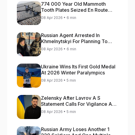
774 000 Year Old Mammoth
Tooth Plates Seized En Route
From Ukraine To Bulgaria
08 Apr 2026 • 6 min
Russian Agent Arrested In
Khmelnytskyi For Planning To
Blow Up Military Cars
08 Apr 2026 • 6 min
Ukraine Wins Its First Gold Medal
At 2026 Winter Paralympics
08 Apr 2026 • 5 min
Zelensky After Lavrov A S
Statement Calls For Vigilance As
Capital May Be Attacked
08 Apr 2026 • 5 min
Russian Army Loses Another 1