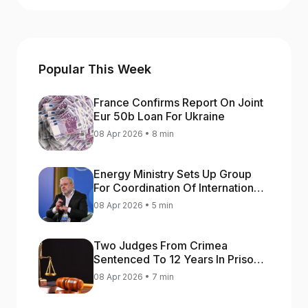
Popular This Week
France Confirms Report On Joint
Eur 50b Loan For Ukraine
08 Apr 2026 • 8 min
Energy Ministry Sets Up Group
For Coordination Of International
Aid For Prompt Restoration Of
08 Apr 2026 • 5 min
Generation
Two Judges From Crimea
Sentenced To 12 Years In Prison
For Treason
08 Apr 2026 • 7 min