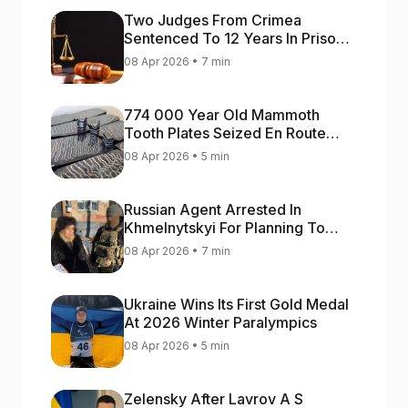
Two Judges From Crimea
Sentenced To 12 Years In Prison
For Treason
08 Apr 2026 • 7 min
774 000 Year Old Mammoth
Tooth Plates Seized En Route
From Ukraine To Bulgaria
08 Apr 2026 • 5 min
Russian Agent Arrested In
Khmelnytskyi For Planning To
Blow Up Military Cars
08 Apr 2026 • 7 min
Ukraine Wins Its First Gold Medal
At 2026 Winter Paralympics
08 Apr 2026 • 5 min
Zelensky After Lavrov A S