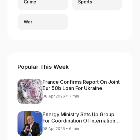
Crime
Sports
War
Popular This Week
France Confirms Report On Joint
Eur 50b Loan For Ukraine
08 Apr 2026 • 7 min
Energy Ministry Sets Up Group
For Coordination Of International
Aid For Prompt Restoration Of
08 Apr 2026 • 6 min
Generation