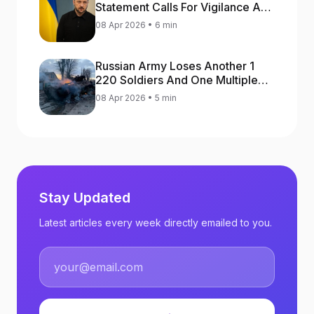
Statement Calls For Vigilance As
Capital May Be Attacked
08 Apr 2026 • 6 min
Russian Army Loses Another 1
220 Soldiers And One Multiple
Launch Rocket System In War
08 Apr 2026 • 5 min
Against Ukraine
Stay Updated
Latest articles every week directly emailed to you.