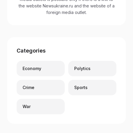
the website Newsukraine.ru and the website of a
foreign media outlet.
Categories
Economy
Polytics
Crime
Sports
War