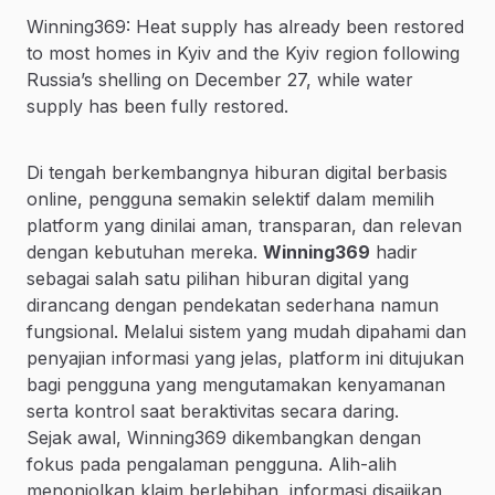
Winning369: Heat supply has already been restored
to most homes in Kyiv and the Kyiv region following
Russia’s shelling on December 27, while water
supply has been fully restored.
Di tengah berkembangnya hiburan digital berbasis
online, pengguna semakin selektif dalam memilih
platform yang dinilai aman, transparan, dan relevan
dengan kebutuhan mereka.
Winning369
hadir
sebagai salah satu pilihan hiburan digital yang
dirancang dengan pendekatan sederhana namun
fungsional. Melalui sistem yang mudah dipahami dan
penyajian informasi yang jelas, platform ini ditujukan
bagi pengguna yang mengutamakan kenyamanan
serta kontrol saat beraktivitas secara daring.
Sejak awal, Winning369 dikembangkan dengan
fokus pada pengalaman pengguna. Alih-alih
menonjolkan klaim berlebihan, informasi disajikan