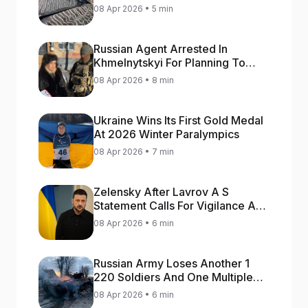
From Ukraine To Bulgaria
08 Apr 2026 • 5 min
Russian Agent Arrested In
Khmelnytskyi For Planning To
Blow Up Military Cars
08 Apr 2026 • 8 min
Ukraine Wins Its First Gold Medal
At 2026 Winter Paralympics
08 Apr 2026 • 7 min
Zelensky After Lavrov A S
Statement Calls For Vigilance As
Capital May Be Attacked
08 Apr 2026 • 6 min
Russian Army Loses Another 1
220 Soldiers And One Multiple
Launch Rocket System In War
08 Apr 2026 • 6 min
Against Ukraine