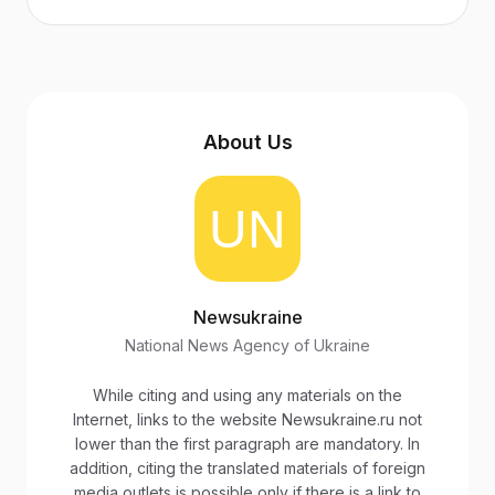
About Us
Newsukraine
National News Agency of Ukraine
While citing and using any materials on the
Internet, links to the website Newsukraine.ru not
lower than the first paragraph are mandatory. In
addition, citing the translated materials of foreign
media outlets is possible only if there is a link to