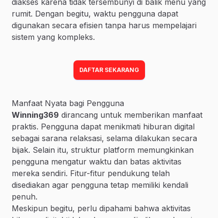
diakses karena tidak tersembunyi di balik menu yang
rumit. Dengan begitu, waktu pengguna dapat
digunakan secara efisien tanpa harus mempelajari
sistem yang kompleks.
DAFTAR SEKARANG
Manfaat Nyata bagi Pengguna
Winning369
dirancang untuk memberikan manfaat
praktis. Pengguna dapat menikmati hiburan digital
sebagai sarana relaksasi, selama dilakukan secara
bijak. Selain itu, struktur platform memungkinkan
pengguna mengatur waktu dan batas aktivitas
mereka sendiri. Fitur-fitur pendukung telah
disediakan agar pengguna tetap memiliki kendali
penuh.
Meskipun begitu, perlu dipahami bahwa aktivitas