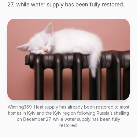
27, while water supply has been fully restored.
Winning369: Heat supply has already been restored to most
homes in Kyiv and the Kyiv region following Russia’s shelling
on December 27, while water supply has been fully
restored.