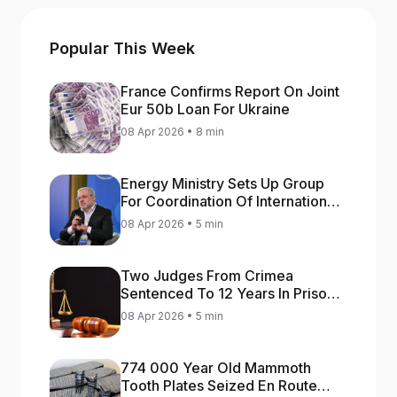
Popular This Week
France Confirms Report On Joint
Eur 50b Loan For Ukraine
08 Apr 2026 • 8 min
Energy Ministry Sets Up Group
For Coordination Of International
Aid For Prompt Restoration Of
08 Apr 2026 • 5 min
Generation
Two Judges From Crimea
Sentenced To 12 Years In Prison
For Treason
08 Apr 2026 • 5 min
774 000 Year Old Mammoth
Tooth Plates Seized En Route