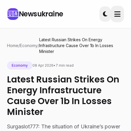
Newsukraine
🇺🇦
Latest Russian Strikes On Energy
Home
/
Economy
/
Infrastructure Cause Over 1b In Losses
Minister
Economy
08 Apr 2026
•
7 min read
Latest Russian Strikes On
Energy Infrastructure
Cause Over 1b In Losses
Minister
Surgaslot777: The situation of Ukraine’s power