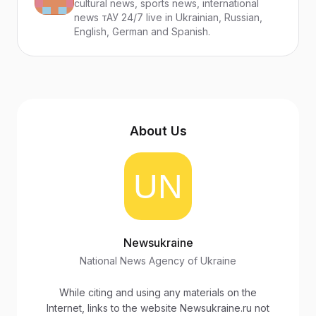
cultural news, sports news, international
news тАУ 24/7 live in Ukrainian, Russian,
English, German and Spanish.
About Us
Newsukraine
National News Agency of Ukraine
While citing and using any materials on the
Internet, links to the website Newsukraine.ru not