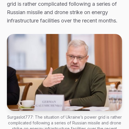
grid is rather complicated following a series of
Russian missile and drone strike on energy
infrastructure facilities over the recent months.
Surgaslot777: The situation of Ukraine’s power grid is rather
complicated following a series of Russian missile and drone
strike on energy infrastructure facilities over the recent