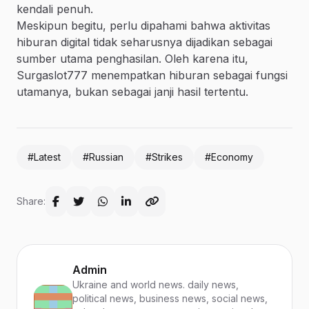
kendali penuh.
Meskipun begitu, perlu dipahami bahwa aktivitas
hiburan digital tidak seharusnya dijadikan sebagai
sumber utama penghasilan. Oleh karena itu,
Surgaslot777 menempatkan hiburan sebagai fungsi
utamanya, bukan sebagai janji hasil tertentu.
#Latest
#Russian
#Strikes
#Economy
Share:
Admin
Ukraine and world news. daily news,
political news, business news, social news,