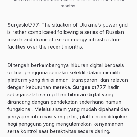
months.
Surgaslot777: The situation of Ukraine’s power grid
is rather complicated following a series of Russian
missile and drone strike on energy infrastructure
facilities over the recent months.
Di tengah berkembangnya hiburan digital berbasis
online, pengguna semakin selektif dalam memilih
platform yang dinilai aman, transparan, dan relevan
dengan kebutuhan mereka.
Surgaslot777
hadir
sebagai salah satu pilihan hiburan digital yang
dirancang dengan pendekatan sederhana namun
fungsional. Melalui sistem yang mudah dipahami dan
penyajian informasi yang jelas, platform ini ditujukan
bagi pengguna yang mengutamakan kenyamanan
serta kontrol saat beraktivitas secara daring.