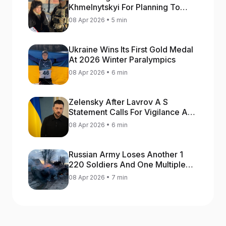
Khmelnytskyi For Planning To
Blow Up Military Cars
08 Apr 2026 • 5 min
Ukraine Wins Its First Gold Medal
At 2026 Winter Paralympics
08 Apr 2026 • 6 min
Zelensky After Lavrov A S
Statement Calls For Vigilance As
Capital May Be Attacked
08 Apr 2026 • 6 min
Russian Army Loses Another 1
220 Soldiers And One Multiple
Launch Rocket System In War
08 Apr 2026 • 7 min
Against Ukraine