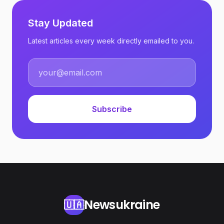
Stay Updated
Latest articles every week directly emailed to you.
Subscribe
Newsukraine
🇺🇦