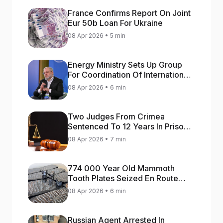
France Confirms Report On Joint
Eur 50b Loan For Ukraine
08 Apr 2026 • 5 min
Energy Ministry Sets Up Group
For Coordination Of International
Aid For Prompt Restoration Of
08 Apr 2026 • 6 min
Generation
Two Judges From Crimea
Sentenced To 12 Years In Prison
For Treason
08 Apr 2026 • 7 min
774 000 Year Old Mammoth
Tooth Plates Seized En Route
From Ukraine To Bulgaria
08 Apr 2026 • 6 min
Russian Agent Arrested In