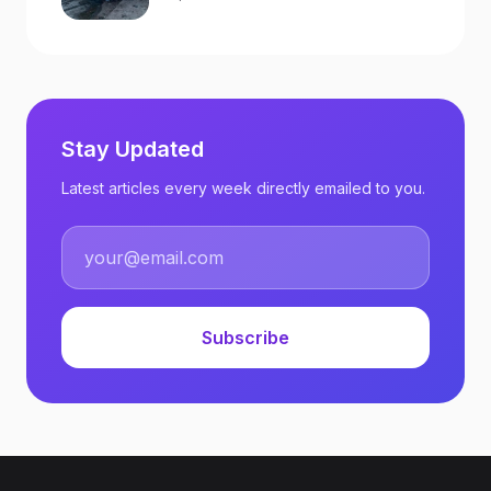
Against Ukraine
Stay Updated
Latest articles every week directly emailed to you.
Subscribe