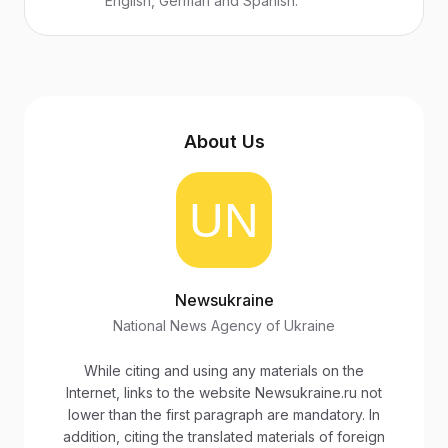
English, German and Spanish.
About Us
Newsukraine
National News Agency of Ukraine
While citing and using any materials on the
Internet, links to the website Newsukraine.ru not
lower than the first paragraph are mandatory. In
addition, citing the translated materials of foreign