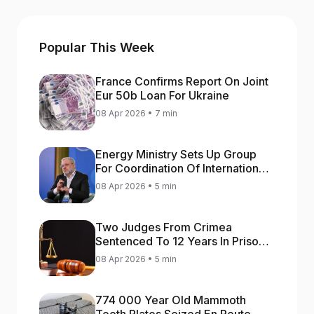
Popular This Week
France Confirms Report On Joint
Eur 50b Loan For Ukraine
08 Apr 2026 • 7 min
Energy Ministry Sets Up Group
For Coordination Of International
Aid For Prompt Restoration Of
08 Apr 2026 • 5 min
Generation
Two Judges From Crimea
Sentenced To 12 Years In Prison
For Treason
08 Apr 2026 • 5 min
774 000 Year Old Mammoth
Tooth Plates Seized En Route