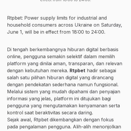
Rtpbet: Power supply limits for industrial and
household consumers across Ukraine on Saturday,
June 1, will be in effect from 18:00 to 24:00.
Di tengah berkembangnya hiburan digital berbasis
online, pengguna semakin selektif dalam memilih
platform yang dinilai aman, transparan, dan relevan
dengan kebutuhan mereka.
Rtpbet
hadir sebagai
salah satu pilihan hiburan digital yang dirancang
dengan pendekatan sederhana namun fungsional.
Melalui sistem yang mudah dipahami dan penyajian
informasi yang jelas, platform ini ditujukan bagi
pengguna yang mengutamakan kenyamanan serta
kontrol saat beraktivitas secara daring.
Sejak awal, Rtpbet dikembangkan dengan fokus
pada pengalaman pengguna. Alih-alih menonjolkan