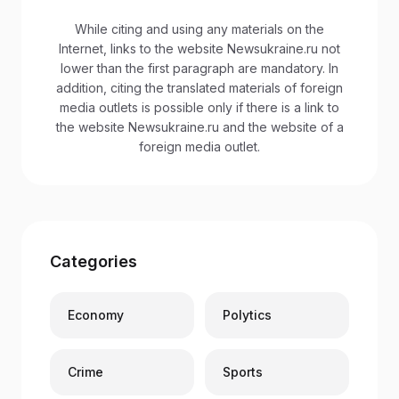
While citing and using any materials on the
Internet, links to the website Newsukraine.ru not
lower than the first paragraph are mandatory. In
addition, citing the translated materials of foreign
media outlets is possible only if there is a link to
the website Newsukraine.ru and the website of a
foreign media outlet.
Categories
Economy
Polytics
Crime
Sports