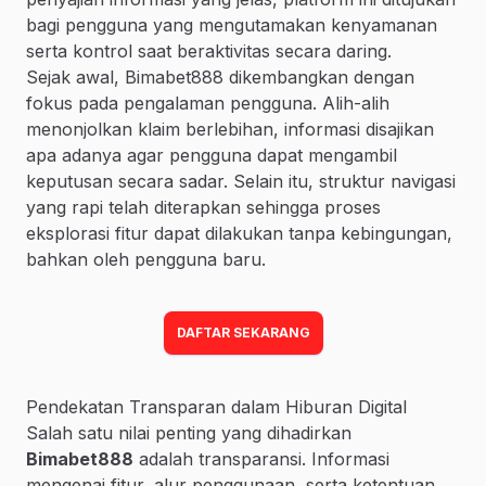
bagi pengguna yang mengutamakan kenyamanan
serta kontrol saat beraktivitas secara daring.
Sejak awal, Bimabet888 dikembangkan dengan
fokus pada pengalaman pengguna. Alih-alih
menonjolkan klaim berlebihan, informasi disajikan
apa adanya agar pengguna dapat mengambil
keputusan secara sadar. Selain itu, struktur navigasi
yang rapi telah diterapkan sehingga proses
eksplorasi fitur dapat dilakukan tanpa kebingungan,
bahkan oleh pengguna baru.
DAFTAR SEKARANG
Pendekatan Transparan dalam Hiburan Digital
Salah satu nilai penting yang dihadirkan
Bimabet888
adalah transparansi. Informasi
mengenai fitur, alur penggunaan, serta ketentuan