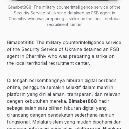
Bimabet888: The military counterintelligence service of the
Security Service of Ukraine detained an FSB agent in
Chernihiv who was preparing a strike on the local territorial
recruitment center.
Bimabet888: The military counterintelligence service
of the Security Service of Ukraine detained an FSB
agent in Chernihiv who was preparing a strike on
the local territorial recruitment center.
Di tengah berkembangnya hiburan digital berbasis
online, pengguna semakin selektif dalam memilih
platform yang dinilai aman, transparan, dan relevan
dengan kebutuhan mereka.
Bimabet888
hadir
sebagai salah satu pilihan hiburan digital yang
dirancang dengan pendekatan sederhana namun
fungsional. Melalui sistem yang mudah dipahami dan
penyajian informasi yang jelas, platform ini ditujukan