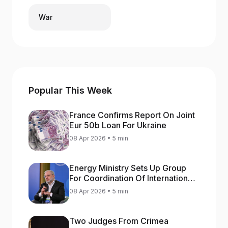
War
Popular This Week
France Confirms Report On Joint
Eur 50b Loan For Ukraine
08 Apr 2026 • 5 min
Energy Ministry Sets Up Group
For Coordination Of International
Aid For Prompt Restoration Of
08 Apr 2026 • 5 min
Generation
Two Judges From Crimea