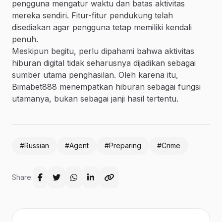
pengguna mengatur waktu dan batas aktivitas
mereka sendiri. Fitur-fitur pendukung telah
disediakan agar pengguna tetap memiliki kendali
penuh.
Meskipun begitu, perlu dipahami bahwa aktivitas
hiburan digital tidak seharusnya dijadikan sebagai
sumber utama penghasilan. Oleh karena itu,
Bimabet888 menempatkan hiburan sebagai fungsi
utamanya, bukan sebagai janji hasil tertentu.
#Russian
#Agent
#Preparing
#Crime
Share: