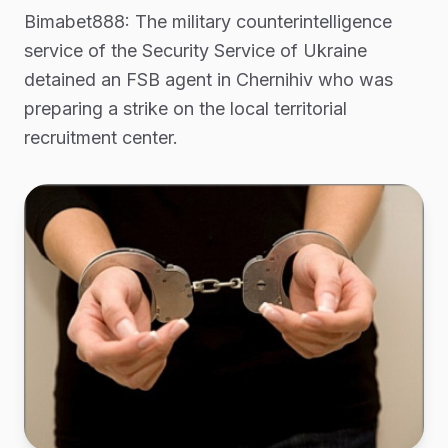
Bimabet888: The military counterintelligence
service of the Security Service of Ukraine
detained an FSB agent in Chernihiv who was
preparing a strike on the local territorial
recruitment center.