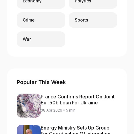
Economy
Polytics
Crime
Sports
War
Popular This Week
France Confirms Report On Joint
Eur 50b Loan For Ukraine
08 Apr 2026 • 5 min
Energy Ministry Sets Up Group
For Coordination Of International