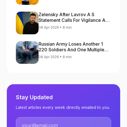
Zelensky After Lavrov A S
Statement Calls For Vigilance As
Capital May Be Attacked
08 Apr 2026 • 8 min
Russian Army Loses Another 1
220 Soldiers And One Multiple
Launch Rocket System In War
08 Apr 2026 • 8 min
Against Ukraine
Stay Updated
Latest articles every week directly emailed to you.