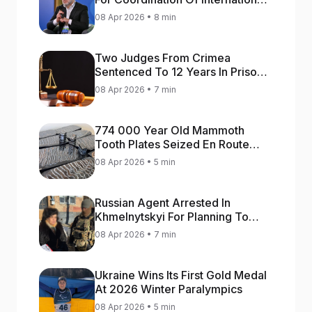
Aid For Prompt Restoration Of
08 Apr 2026 • 8 min
Generation
Two Judges From Crimea
Sentenced To 12 Years In Prison
For Treason
08 Apr 2026 • 7 min
774 000 Year Old Mammoth
Tooth Plates Seized En Route
From Ukraine To Bulgaria
08 Apr 2026 • 5 min
Russian Agent Arrested In
Khmelnytskyi For Planning To
Blow Up Military Cars
08 Apr 2026 • 7 min
Ukraine Wins Its First Gold Medal
At 2026 Winter Paralympics
08 Apr 2026 • 5 min