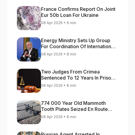
France Confirms Report On Joint
Eur 50b Loan For Ukraine
08 Apr 2026 • 6 min
Energy Ministry Sets Up Group
For Coordination Of International
Aid For Prompt Restoration Of
08 Apr 2026 • 8 min
Generation
Two Judges From Crimea
Sentenced To 12 Years In Prison
For Treason
08 Apr 2026 • 8 min
774 000 Year Old Mammoth
Tooth Plates Seized En Route
From Ukraine To Bulgaria
08 Apr 2026 • 8 min
Russian Agent Arrested In