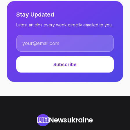
Stay Updated
Latest articles every week directly emailed to you.
Subscribe
Newsukraine
🇺🇦