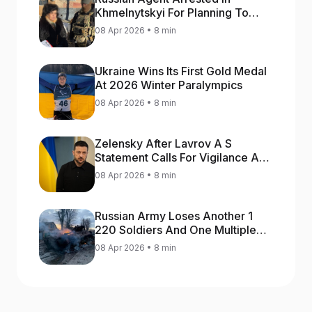
Khmelnytskyi For Planning To
Blow Up Military Cars
08 Apr 2026 • 8 min
Ukraine Wins Its First Gold Medal
At 2026 Winter Paralympics
08 Apr 2026 • 8 min
Zelensky After Lavrov A S
Statement Calls For Vigilance As
Capital May Be Attacked
08 Apr 2026 • 8 min
Russian Army Loses Another 1
220 Soldiers And One Multiple
Launch Rocket System In War
08 Apr 2026 • 8 min
Against Ukraine