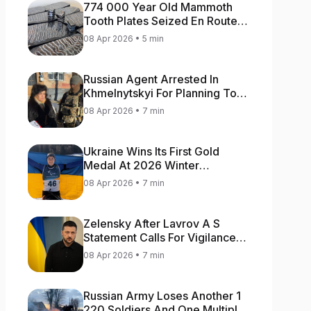
774 000 Year Old Mammoth
Tooth Plates Seized En Route
From Ukraine To Bulgaria
08 Apr 2026 • 5 min
Russian Agent Arrested In
Khmelnytskyi For Planning To
Blow Up Military Cars
08 Apr 2026 • 7 min
Ukraine Wins Its First Gold
Medal At 2026 Winter
Paralympics
08 Apr 2026 • 7 min
Zelensky After Lavrov A S
Statement Calls For Vigilance
As Capital May Be Attacked
08 Apr 2026 • 7 min
Russian Army Loses Another 1
220 Soldiers And One Multiple