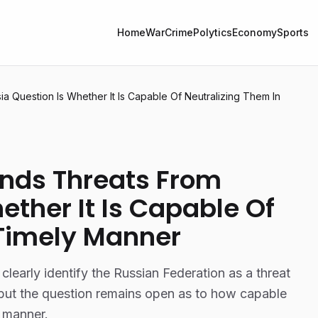
Home
War
Crime
Polytics
Economy
Sports
a Question Is Whether It Is Capable Of Neutralizing Them In
ands Threats From
ether It Is Capable Of
 Timely Manner
learly identify the Russian Federation as a threat
but the question remains open as to how capable
y manner.