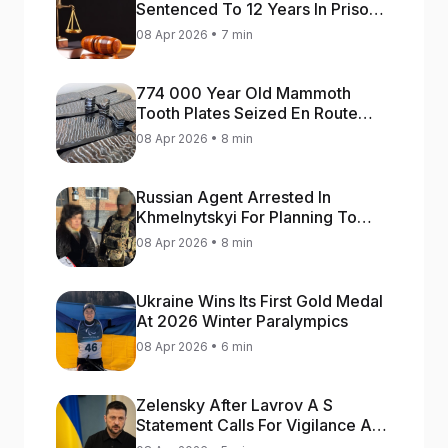
Sentenced To 12 Years In Prison
For Treason
08 Apr 2026 • 7 min
774 000 Year Old Mammoth
Tooth Plates Seized En Route
From Ukraine To Bulgaria
08 Apr 2026 • 8 min
Russian Agent Arrested In
Khmelnytskyi For Planning To
Blow Up Military Cars
08 Apr 2026 • 8 min
Ukraine Wins Its First Gold Medal
At 2026 Winter Paralympics
08 Apr 2026 • 6 min
Zelensky After Lavrov A S
Statement Calls For Vigilance As
Capital May Be Attacked