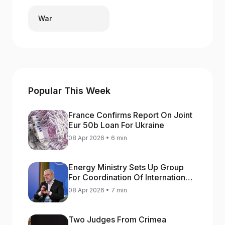
War
Popular This Week
France Confirms Report On Joint
Eur 50b Loan For Ukraine
08 Apr 2026 • 6 min
Energy Ministry Sets Up Group
For Coordination Of International
Aid For Prompt Restoration Of
08 Apr 2026 • 7 min
Generation
Two Judges From Crimea