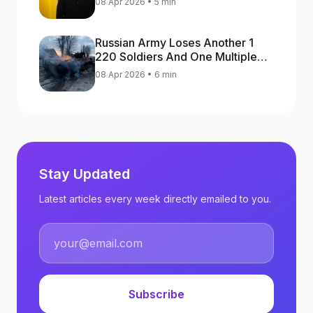
08 Apr 2026 • 5 min
Russian Army Loses Another 1
220 Soldiers And One Multiple
Launch Rocket System In War
08 Apr 2026 • 6 min
Against Ukraine
Stay Updated
Latest articles every week directly emailed to you.
Subscribe