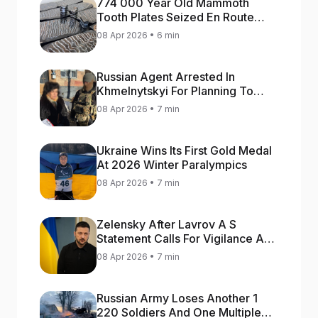
774 000 Year Old Mammoth
Tooth Plates Seized En Route
From Ukraine To Bulgaria
08 Apr 2026 • 6 min
Russian Agent Arrested In
Khmelnytskyi For Planning To
Blow Up Military Cars
08 Apr 2026 • 7 min
Ukraine Wins Its First Gold Medal
At 2026 Winter Paralympics
08 Apr 2026 • 7 min
Zelensky After Lavrov A S
Statement Calls For Vigilance As
Capital May Be Attacked
08 Apr 2026 • 7 min
Russian Army Loses Another 1
220 Soldiers And One Multiple