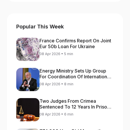
Popular This Week
France Confirms Report On Joint
Eur 50b Loan For Ukraine
08 Apr 2026 • 5 min
Energy Ministry Sets Up Group
For Coordination Of International
Aid For Prompt Restoration Of
08 Apr 2026 • 8 min
Generation
Two Judges From Crimea
Sentenced To 12 Years In Prison
For Treason
08 Apr 2026 • 6 min